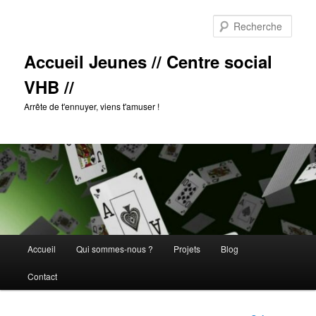
Aller
au
Rech
contenu
principal
Accueil Jeunes // Centre social
VHB //
Arrête de t'ennuyer, viens t'amuser !
Menu
Accueil
Qui sommes-nous ?
Projets
Blog
principal
Contact