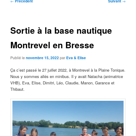
Navigation
←
Précédent
Suivant
→
des
articles
Sortie à la base nautique
Montrevel en Bresse
Publié le
novembre 15, 2022
par
Eva & Elise
Ça c’est passé le 27 juillet 2022, à Montrevel à la Plaine Tonique.
Nous y sommes allés en minibus. Il y avait Natacha (animatrice
VHB), Eva, Elise, Dimitri, Léo, Claudie, Manon, Garance et
Thibaut.