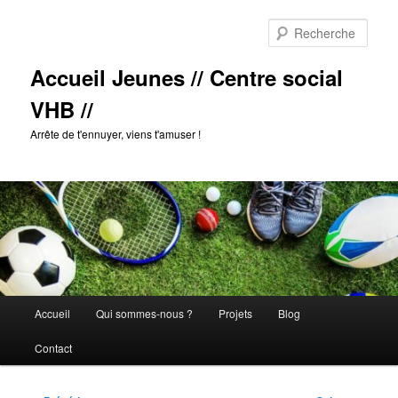
Aller
au
Rech
contenu
principal
Accueil Jeunes // Centre social
VHB //
Arrête de t'ennuyer, viens t'amuser !
Menu
Accueil
Qui sommes-nous ?
Projets
Blog
principal
Contact